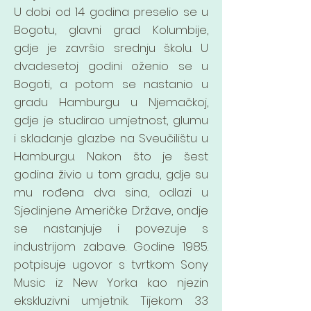
U dobi od 14 godina preselio se u
Bogotu, glavni grad Kolumbije,
gdje je završio srednju školu. U
dvadesetoj godini oženio se u
Bogoti, a potom se nastanio u
gradu Hamburgu u Njemačkoj,
gdje je studirao umjetnost, glumu
i skladanje glazbe na Sveučilištu u
Hamburgu. Nakon što je šest
godina živio u tom gradu, gdje su
mu rođena dva sina, odlazi u
Sjedinjene Američke Države, ondje
se nastanjuje i povezuje s
industrijom zabave. Godine 1985.
potpisuje ugovor s tvrtkom Sony
Music iz New Yorka kao njezin
ekskluzivni umjetnik. Tijekom 33