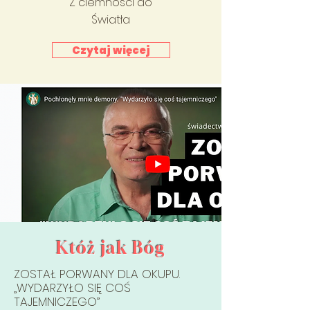
Z ciemności do
Światła
Czytaj więcej
Któż jak Bóg
ZOSTAŁ PORWANY DLA OKUPU.
„WYDARZYŁO SIĘ COŚ
TAJEMNICZEGO”