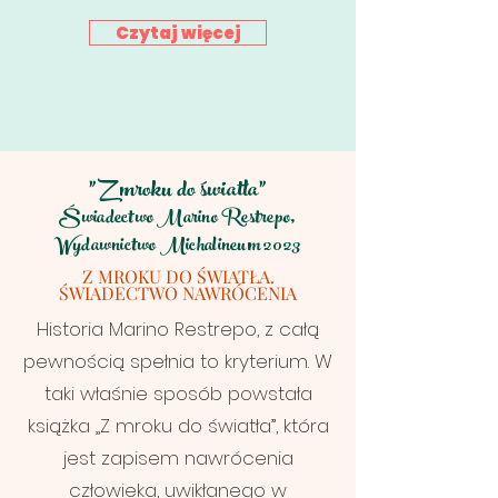
Czytaj więcej
"Z mroku do światła"
Świadectwo Ma
rino Restrepo,
Wydawnictwo Michalineum 2023
Z MROKU DO ŚWIATŁA.
ŚWIADECTWO NAWRÓCENIA
Historia Marino Restrepo, z całą
pewnością spełnia to kryterium. W
taki właśnie sposób powstała
książka „Z mroku do światła”, która
jest zapisem nawrócenia
człowieka, uwikłanego w