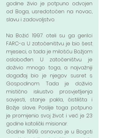
godine živio je potpuno odvojen
od Boga, usredotočen na novac,
slavu i zadovoljstvo.
Na Božić 1997. oteli su ga gerilci
FARC-a. U zatočeništvu je bio šest
mjeseci, a tada je milošću Božjom
oslobođen. U zatočeništvu je
doživio mnogo toga, a najvažniji
događaj bio je njegov susret s
Gospodinom. Tada je doživio
mistično iskustvo prosvjetljenja
savjesti, stanje pakla, čistilišta i
Božje slave. Poslije toga potpuno
je promijenio svoj život i već je 23
godine katolički misionar.
Godine 1999. osnovao je u Bogoti