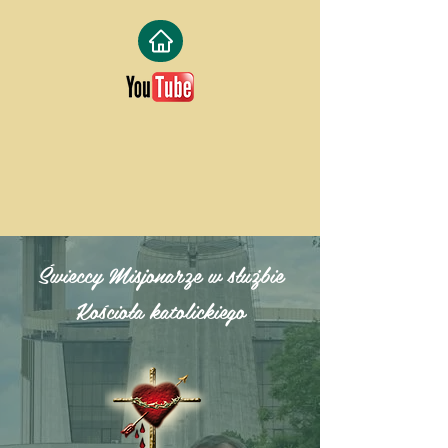
Świeccy Misjonarze w służbie
Kościoła katolickiego